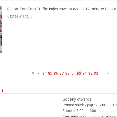
Raport TomTom Traffic Index zawiera dane z 12 miast w Polsce i 
Czytaj więcej...
84
85
86
87
88
...
90
91
92
93
nt
Godziny otwarcia:
Poniedziałek - piątek: 7:00 - 19:
Sobota: 8:00 - 14:00
Niedziela oraz dni wolne od pra