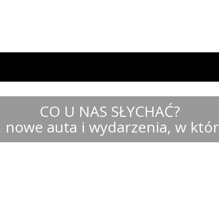
CO U NAS SŁYCHAĆ?
y, nowe auta i wydarzenia, w któ