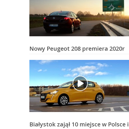
wypożyczalnia
samochodów
w
Białymstoku.
Oferujemy
wynajem
busów
i
Nowy Peugeot 208 premiera 2020r
aut
osobowych,
posiadamy
najwjększy
wybór
aut
dostępnych
do
wypożyczenia
w
Białymstoku.
Białystok zajął 10 miejsce w Polsce