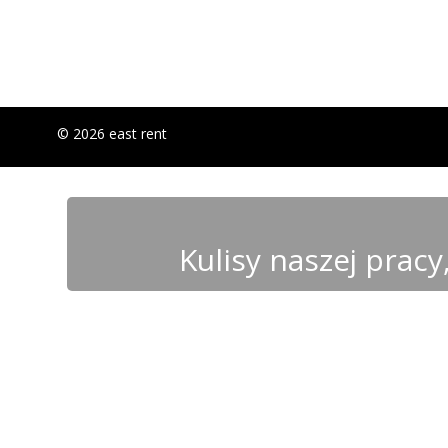
© 2026 east rent
Kulisy naszej prac