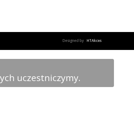
Designed by
HTAkces
rych uczestniczymy.