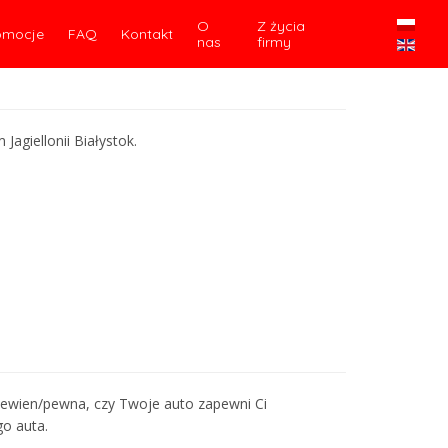
O
Z życia
omocje
FAQ
Kontakt
nas
firmy
agiellonii Białystok.
ś pewien/pewna, czy Twoje auto zapewni Ci
o auta.