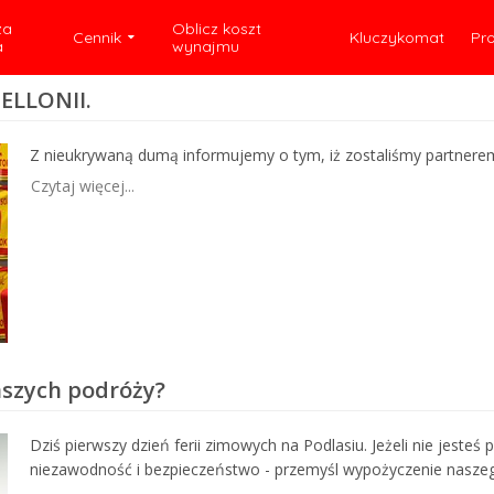
za
Oblicz koszt
Cennik
Kluczykomat
Pr
a
wynajmu
ELLONII.
Z nieukrywaną dumą informujemy o tym, iż zostaliśmy partnerem J
Czytaj więcej...
Waszych podróży?
Dziś pierwszy dzień ferii zimowych na Podlasiu. Jeżeli nie jeste
niezawodność i bezpieczeństwo - przemyśl wypożyczenie naszeg