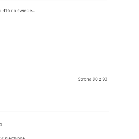
416 na świecie...
Strona 90 z 93
00
cy: nieczynne