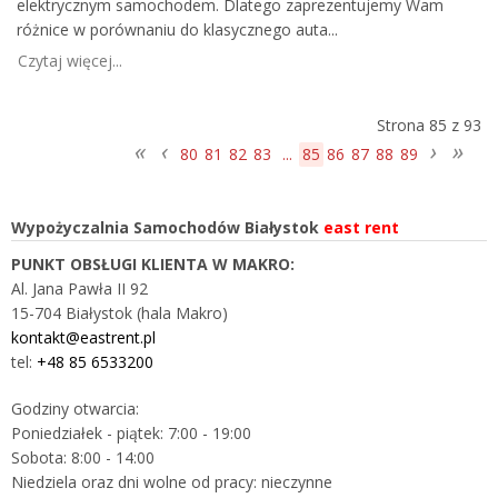
elektrycznym samochodem. Dlatego zaprezentujemy Wam
różnice w porównaniu do klasycznego auta...
Czytaj więcej...
Strona 85 z 93
80
81
82
83
...
85
86
87
88
89
Wypożyczalnia Samochodów Białystok
east rent
PUNKT OBSŁUGI KLIENTA W MAKRO:
Al. Jana Pawła II 92
15-704 Białystok (hala Makro)
kontakt@eastrent.pl
tel:
+48 85 6533200
Godziny otwarcia:
Poniedziałek - piątek: 7:00 - 19:00
Sobota: 8:00 - 14:00
Niedziela oraz dni wolne od pracy: nieczynne