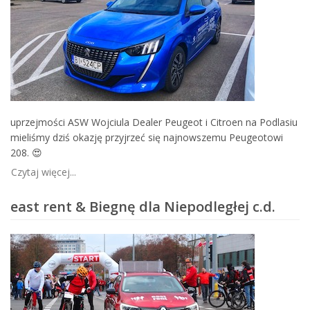
wypożyczalnia
samochodów
w
Białymstoku.
Oferujemy
wynajem
busów
i
uprzejmości ASW Wojciula Dealer Peugeot i Citroen na Podlasiu
aut
mieliśmy dziś okazję przyjrzeć się najnowszemu Peugeotowi
osobowych,
208. 😍
posiadamy
najwjększy
Czytaj więcej...
wybór
aut
east rent & Biegnę dla Niepodległej c.d.
dostępnych
do
wypożyczenia
w
Białymstoku.