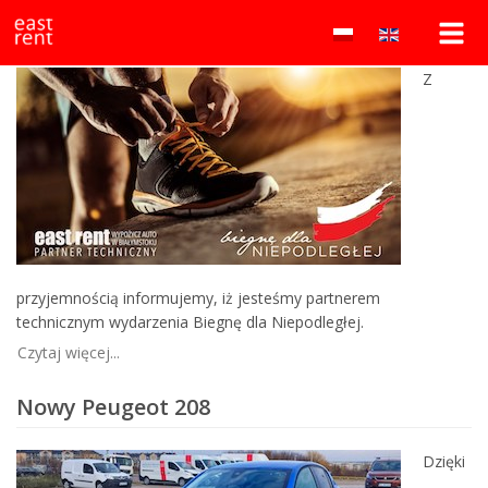
Wypożyczalnia
east
east rent & Biegnę dla Niepodległej
rent
samochodów
to
Z
lokalna
Białystok
wypożyczalnia
samochodów
–
w
Białymstoku
east
oferująca
auta
rent
osobowe
i
dostawcze
przyjemnością informujemy, iż jesteśmy partnerem
w
technicznym wydarzenia Biegnę dla Niepodległej.
atrakcyjnych
Czytaj więcej...
cenach.
Wynajem
Nowy Peugeot 208
bez
kaucji!
Dzięki
Najtańsza