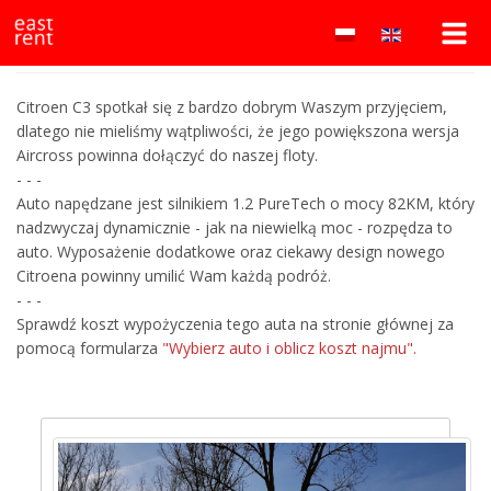
Wypożyczalnia
east
Już jest nowy Citroen C3 AirCross
rent
samochodów
to
lokalna
Białystok
wypożyczalnia
Citroen C3 spotkał się z bardzo dobrym Waszym przyjęciem,
samochodów
dlatego nie mieliśmy wątpliwości, że jego powiększona wersja
–
w
Aircross powinna dołączyć do naszej floty.
Białymstoku
- - -
east
oferująca
Auto napędzane jest silnikiem 1.2 PureTech o mocy 82KM, który
auta
nadzwyczaj dynamicznie - jak na niewielką moc - rozpędza to
rent
osobowe
auto. Wyposażenie dodatkowe oraz ciekawy design nowego
i
Citroena powinny umilić Wam każdą podróż.
dostawcze
- - -
w
Sprawdź koszt wypożyczenia tego auta na stronie głównej za
atrakcyjnych
pomocą formularza
"Wybierz auto i oblicz koszt najmu".
cenach.
Wynajem
bez
kaucji!
Najtańsza