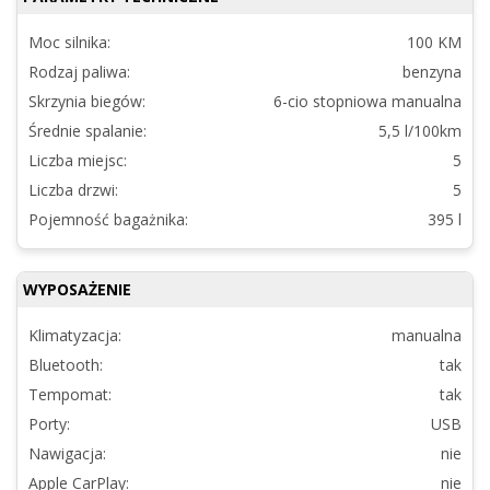
wypożyczalnia
samochodów
Moc silnika:
100 KM
w
Rodzaj paliwa:
benzyna
Białymstoku.
Oferujemy
Skrzynia biegów:
6-cio stopniowa manualna
wynajem
Średnie spalanie:
5,5 l/100km
busów
Liczba miejsc:
5
i
Liczba drzwi:
5
aut
osobowych,
Pojemność bagażnika:
395 l
posiadamy
najwjększy
WYPOSAŻENIE
wybór
aut
Klimatyzacja:
manualna
dostępnych
do
Bluetooth:
tak
wypożyczenia
Tempomat:
tak
w
Porty:
USB
Białymstoku.
Nawigacja:
nie
Apple CarPlay:
nie