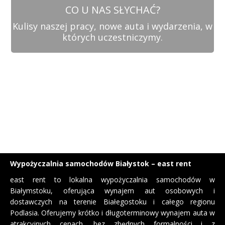
CO U NAS SŁYCHAĆ?
Kulisy naszej pracy, nowe auta i wydarzenia, w
których uczestniczymy.
Wypożyczalnia samochodów Białystok – east rent
east rent to lokalna wypożyczalnia samochodów w
Białymstoku, oferująca wynajem aut osobowych i
dostawczych na terenie Białegostoku i całego regionu
Podlasia. Oferujemy krótko i długoterminowy wynajem auta w
atrakcyjnych cenach, bez zbędnych formalności i z