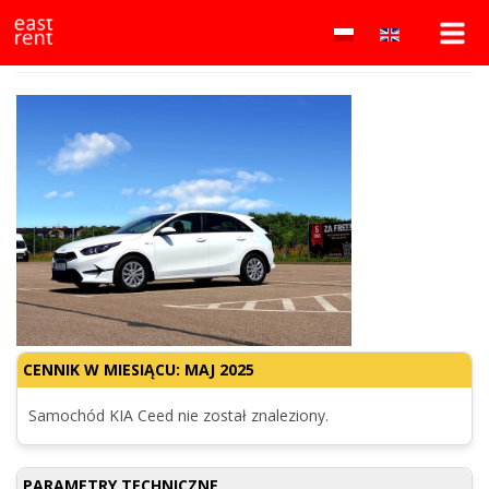
Wypożyczalnia
east
KIA Ceed
rent
samochodów
to
lokalna
Białystok
wypożyczalnia
samochodów
–
w
Białymstoku
east
oferująca
auta
rent
osobowe
i
dostawcze
w
atrakcyjnych
CENNIK W MIESIĄCU: MAJ 2025
cenach.
Wynajem
Samochód KIA Ceed nie został znaleziony.
bez
kaucji!
Najtańsza
PARAMETRY TECHNICZNE